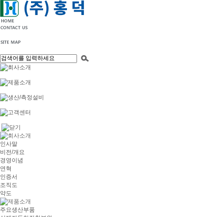
인사말
비전/개요
경영이념
연혁
인증서
조직도
약도
주요생산부품