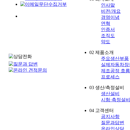
인사말
비전/개요
경영이념
연혁
인증서
조직도
약도
02
제품소개
주요생산부품
실제자동차장
제조공정 흐
프로세스
03
생산/측정설비
생산설비
시험·측정설
04
고객센터
공지사항
질문과답변
온라인상담