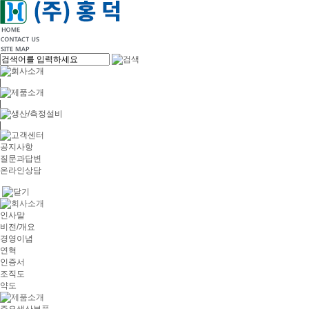
공지사항
질문과답변
온라인상담
인사말
비전/개요
경영이념
연혁
인증서
조직도
약도