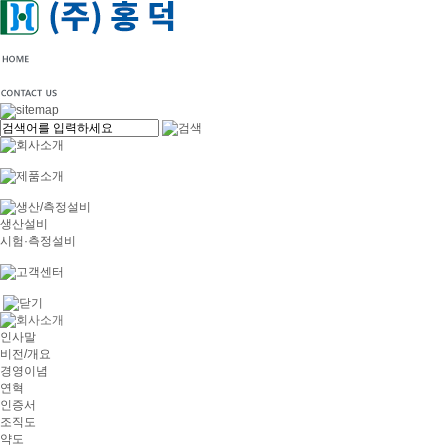
생산설비
시험·측정설비
인사말
비전/개요
경영이념
연혁
인증서
조직도
약도