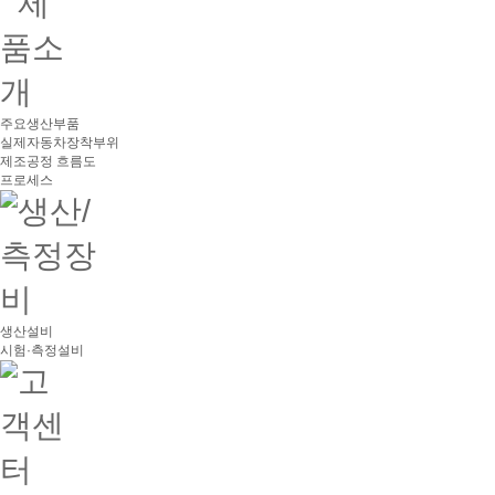
주요생산부품
실제자동차장착부위
제조공정 흐름도
프로세스
생산설비
시험·측정설비