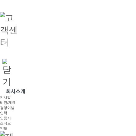
인사말
비전/개요
경영이념
연혁
인증서
조직도
약도